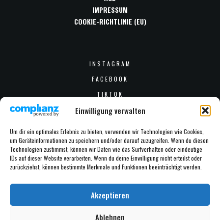
IMPRESSUM
COOKIE-RICHTLINIE (EU)
INSTAGRAM
FACEBOOK
TIKTOK
Einwilligung verwalten
Um dir ein optimales Erlebnis zu bieten, verwenden wir Technologien wie Cookies,
INFO@SCHULTZUNDKOENIG.DE
um Geräteinformationen zu speichern und/oder darauf zuzugreifen. Wenn du diesen
Technologien zustimmst, können wir Daten wie das Surfverhalten oder eindeutige
+49 - 2234 - 999 999 9
IDs auf dieser Website verarbeiten. Wenn du deine Einwilligung nicht erteilst oder
zurückziehst, können bestimmte Merkmale und Funktionen beeinträchtigt werden.
ERNST-HEINRICH-GEIST-STR. 26-28 - 50226 FRECHEN
Akzeptieren
© COPYRIGHT 2025 SCHULTZ UND KÖNIG GMBH.
Ablehnen